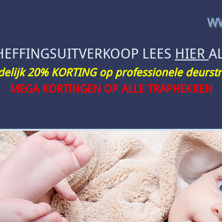
WW
HEFFINGSUITVERKOOP LEES
HIER
A
jdelijk 20% KORTING op professionele deurstr
MEGA KORTINGEN OP ALLE TRAPHEKKEN