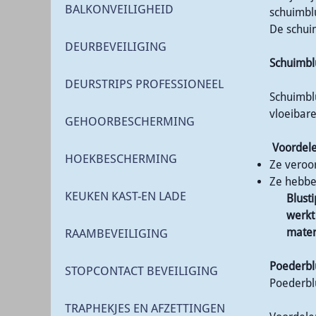
BALKONVEILIGHEID
schuimblu
De schui
DEURBEVEILIGING
Schuimbl
DEURSTRIPS PROFESSIONEEL
Schuimblu
vloeibare
GEHOORBESCHERMING
Voordel
HOEKBESCHERMING
Ze veroor
Ze hebbe
KEUKEN KAST-EN LADE
Blust
werkt
materi
RAAMBEVEILIGING
Poederbl
STOPCONTACT BEVEILIGING
Poederblu
TRAPHEKJES EN AFZETTINGEN