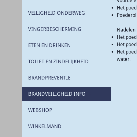
Voordele
Het poede
VEILIGHEID ONDERWEG
Poederblu
VINGERBESCHERMING
Nadelen
Het poede
Het poed
ETEN EN DRINKEN
Het poede
water!
TOILET EN ZINDELIJKHEID
BRANDPREVENTIE
BRANDVEILIGHEID INFO
WEBSHOP
WINKELMAND