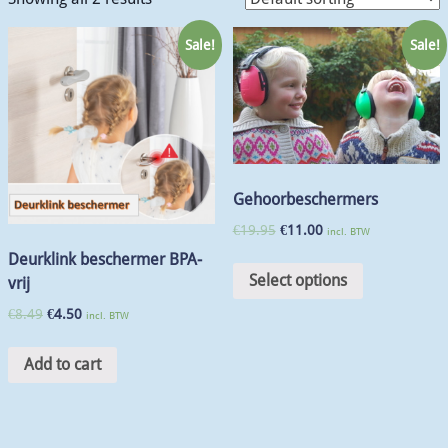
Sale!
Sale!
Gehoorbeschermers
€
19.95
€
11.00
incl. BTW
Deurklink beschermer BPA-
Select options
vrij
€
8.49
€
4.50
incl. BTW
Add to cart