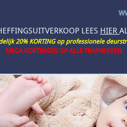
WW
HEFFINGSUITVERKOOP LEES
HIER
A
jdelijk 20% KORTING op professionele deurstr
MEGA KORTINGEN OP ALLE TRAPHEKKEN