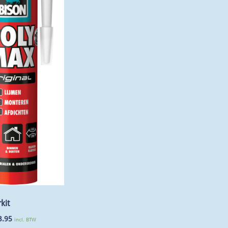
kit
3.95
incl. BTW