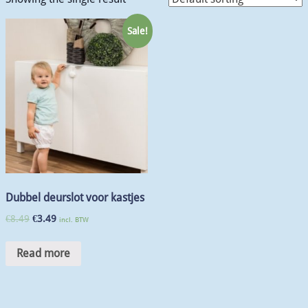
Sale!
Dubbel deurslot voor kastjes
€
8.49
€
3.49
incl. BTW
Read more