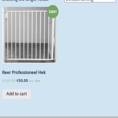
Sale!
Reer Professioneel Hek
€
129.95
€
50.00
incl. BTW
Add to cart