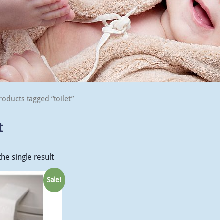
roducts tagged “toilet”
t
he single result
Sale!