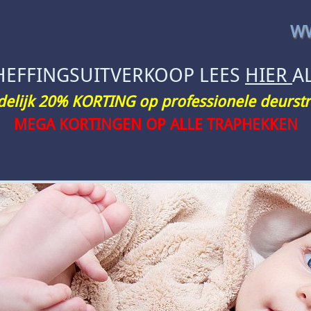
WW
HEFFINGSUITVERKOOP LEES
HIER
A
jdelijk 20% KORTING op professionele deurstr
MEGA KORTINGEN OP ALLE TRAPHEKKEN