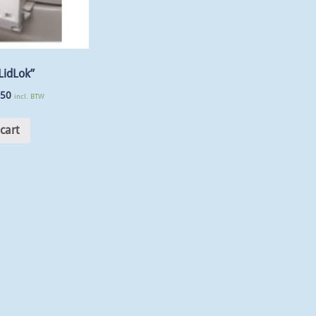
LidLok”
.50
incl. BTW
cart