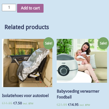
Add to cart
Related products
Sale!
Sale!
Babyvoeding verwarmer
Isolatiehoes voor autostoel
Foodball
€
11.95
€
7.50
incl. BTW
€
21.99
€
14.95
incl. BTW