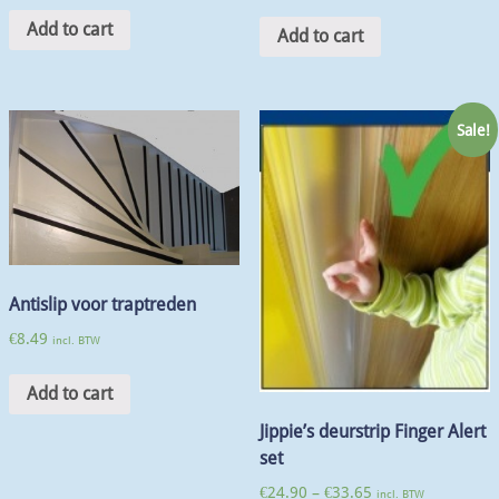
Add to cart
Add to cart
Sale!
Antislip voor traptreden
€
8.49
incl. BTW
Add to cart
Jippie’s deurstrip Finger Alert
set
€
24.90
–
€
33.65
incl. BTW