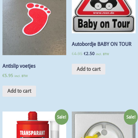
Autobordje BABY ON TOUR
€
4.95
€
2.50
incl. BTW
Antislip voetjes
Add to cart
€
5.95
incl. BTW
Add to cart
Sale!
Sale!