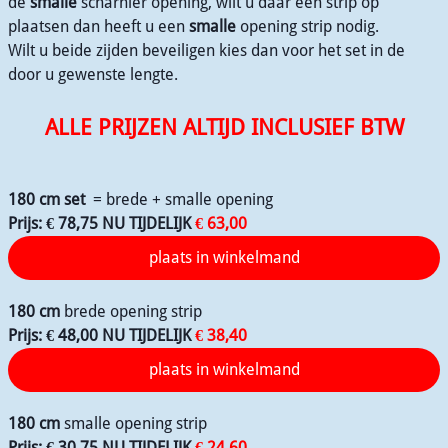
de
smalle
scharnier opening, wilt u daar een strip op
plaatsen dan heeft u een
smalle
opening strip nodig.
Wilt u beide zijden beveiligen kies dan voor het set in de
door u gewenste lengte.
ALLE PRIJZEN ALTIJD INCLUSIEF BTW
180 cm set
= brede + smalle opening
Prijs: € 78,75 NU TIJDELIJK
€ 63,00
180 cm
brede opening strip
Prijs: € 48,00 NU TIJDELIJK
€ 38,40
180 cm
smalle opening strip
Prijs: € 30,75
NU TIJDELIJK
€ 24,60