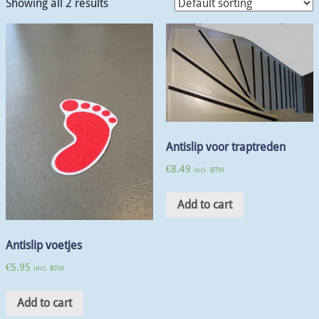
Showing all 2 results
Antislip voor traptreden
€
8.49
incl. BTW
Add to cart
Antislip voetjes
€
5.95
incl. BTW
Add to cart