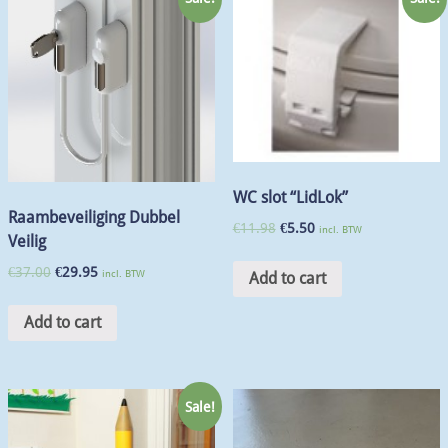
WC slot “LidLok”
Raambeveiliging Dubbel
€
11.98
€
5.50
incl. BTW
Veilig
€
37.00
€
29.95
incl. BTW
Add to cart
Add to cart
Sale!