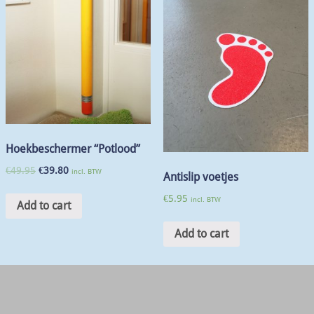
Hoekbeschermer “Potlood”
€
49.95
€
39.80
incl. BTW
Antislip voetjes
€
5.95
incl. BTW
Add to cart
Add to cart