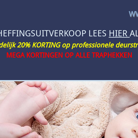
WW
HEFFINGSUITVERKOOP LEES
HIER
A
jdelijk 20% KORTING op professionele deurstr
MEGA KORTINGEN OP ALLE TRAPHEKKEN