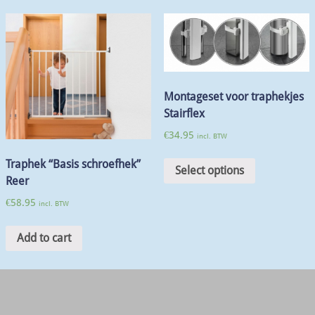
Montageset voor traphekjes
Stairflex
€
34.95
incl. BTW
Traphek “Basis schroefhek”
Select options
Reer
€
58.95
incl. BTW
Add to cart