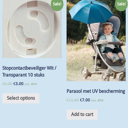
Sale!
Sale!
Stopcontactbeveiliger Wit /
Transparant 10 stuks
€
6.00
€
3.00
incl. BTW
Parasol met UV bescherming
Select options
€
12.49
€
7.00
incl. BTW
Add to cart