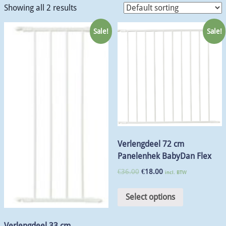
Showing all 2 results
Sale!
Sale!
Verlengdeel 72 cm
Panelenhek BabyDan Flex
€
36.00
€
18.00
incl. BTW
Select options
Verlengdeel 33 cm