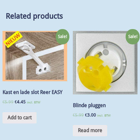
Related products
Sale!
Sale!
Kast en lade slot Reer EASY
€
5.99
€
4.45
incl. BTW
Blinde pluggen
€
5.99
€
3.00
incl. BTW
Add to cart
Read more