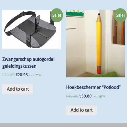
Sale!
Sale!
Zwangerschap autogordel
geleidingskussen
€
39.95
€
20.95
incl. BTW
Hoekbeschermer “Potlood”
Add to cart
€
49.95
€
39.80
incl. BTW
Add to cart