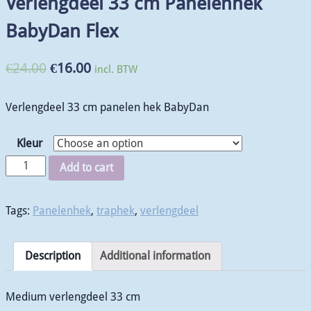
Verlengdeel 33 cm Panelenhek
BabyDan Flex
€
24.00
€
16.00
incl. BTW
Verlengdeel 33 cm panelen hek BabyDan
Kleur
Add to cart
Tags:
Panelenhek
,
traphek
,
verlengdeel
Description
Additional information
Medium verlengdeel 33 cm