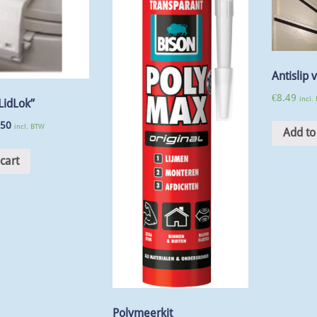
Antislip 
€
8.49
incl.
LidLok”
.50
incl. BTW
Add to
cart
Polymeerkit