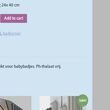
g 24x 40 cm
Add to cart
d
,
badkamer
kt voor babybadjes. Ph-thalaat vrij.
Sale!