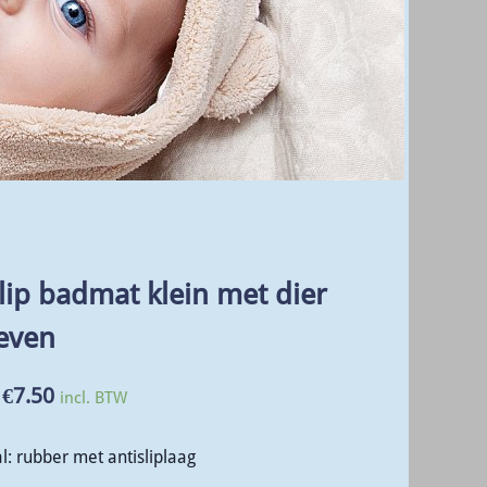
lip badmat klein met dier
even
€
7.50
incl. BTW
l: rubber met antisliplaag