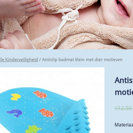
lle Kinderveiligheid
/ Antislip badmat klein met dier motieven
Antis
moti
€
12.50
Materiaa