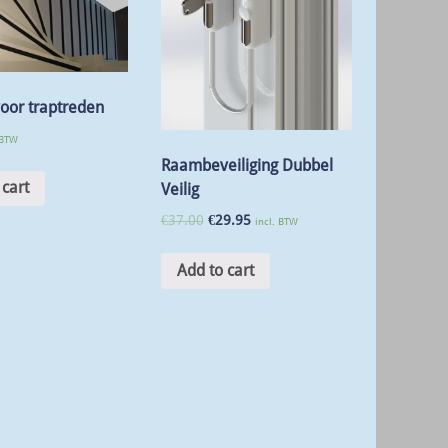
voor traptreden
 BTW
Raambeveiliging Dubbel
 cart
Veilig
€
37.00
€
29.95
incl. BTW
Add to cart