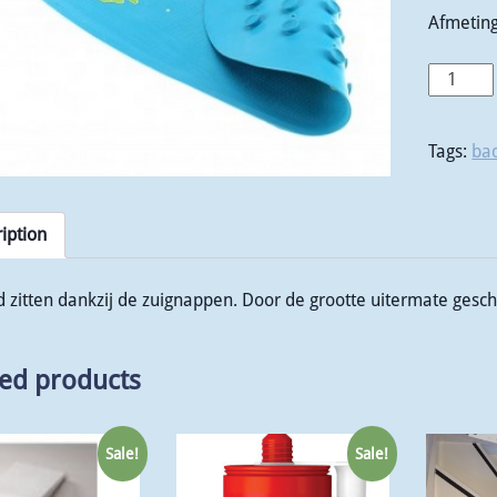
Afmetin
Tags:
ba
iption
ed zitten dankzij de zuignappen. Door de grootte uitermate geschi
ted products
Sale!
Sale!