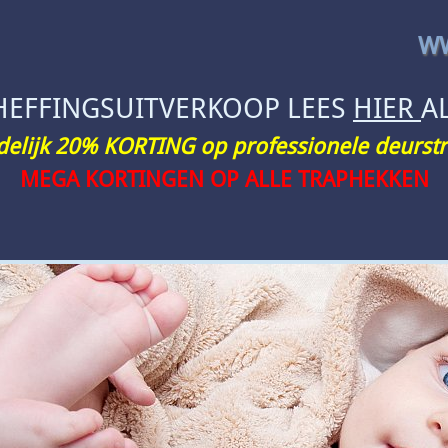
WW
HEFFINGSUITVERKOOP LEES
HIER
A
jdelijk 20% KORTING op professionele deurstr
MEGA KORTINGEN OP ALLE TRAPHEKKEN