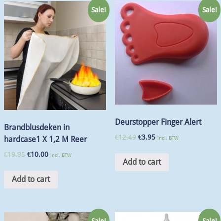
Sale!
Sale!
Deurstopper Finger Alert
Brandblusdeken in
€
12.49
€
3.95
incl. BTW
hardcase1 X 1,2 M Reer
€
19.95
€
10.00
incl. BTW
Add to cart
Add to cart
Sale!
Sale!