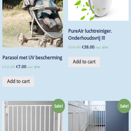
PureAir luchtreiniger.
Onderhoudsvrij !!!
€
59.00
€
38.00
incl. BTW
Parasol met UV bescherming
Add to cart
€
12.49
€
7.00
incl. BTW
Add to cart
Sale!
Sale!