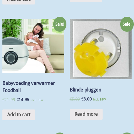
Sale!
Sale!
Babyvoeding verwarmer
Blinde pluggen
Foodball
€
5.99
€
3.00
€
21.99
€
14.95
incl. BTW
incl. BTW
Read more
Add to cart