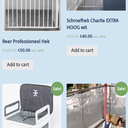
Schroefhek Charlie EXTRA
HOOG wit
€
89.95
€
40.00
incl. BTW
Reer Professioneel Hek
Add to cart
€
129.95
€
50.00
incl. BTW
Add to cart
Sale!
Sale!