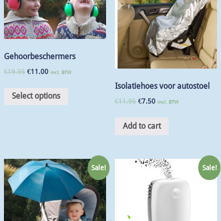
Gehoorbeschermers
€
19.95
€
11.00
incl. BTW
Isolatiehoes voor autostoel
Select options
€
11.95
€
7.50
incl. BTW
Add to cart
Sale!
Sale!