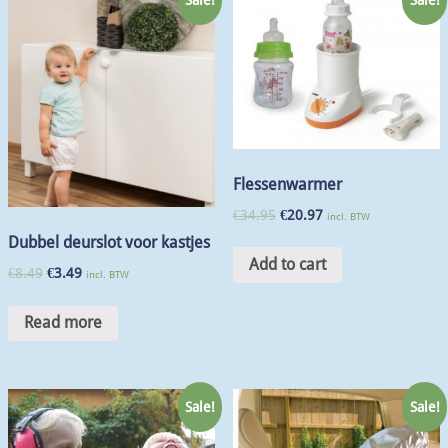
Flessenwarmer
€
34.95
€
20.97
incl. BTW
Dubbel deurslot voor kastjes
Add to cart
€
8.49
€
3.49
incl. BTW
Read more
Sale!
Sale!