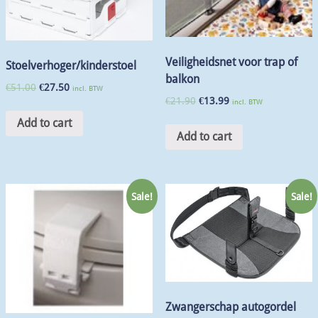
Veiligheidsnet voor trap of
Stoelverhoger/kinderstoel
balkon
€
51.00
€
27.50
incl. BTW
€
21.90
€
13.99
incl. BTW
Add to cart
Add to cart
Sale!
Sale!
Zwangerschap autogordel