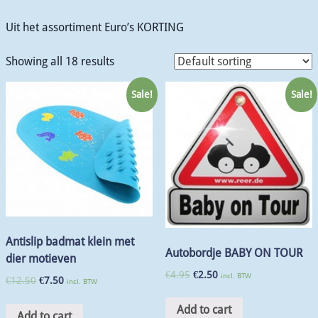
Uit het assortiment Euro’s KORTING
Showing all 18 results
Sale!
Sale!
Antislip badmat klein met
Autobordje BABY ON TOUR
dier motieven
€
4.95
€
2.50
incl. BTW
€
12.50
€
7.50
incl. BTW
Add to cart
Add to cart