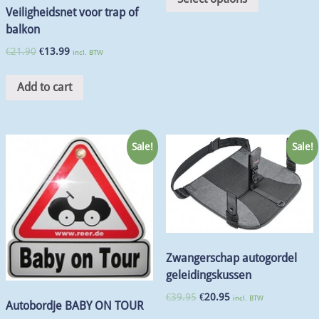
Veiligheidsnet voor trap of
balkon
€
21.90
€
13.99
incl. BTW
Add to cart
Sale!
Sale!
Zwangerschap autogordel
geleidingskussen
€
39.95
€
20.95
incl. BTW
Autobordje BABY ON TOUR