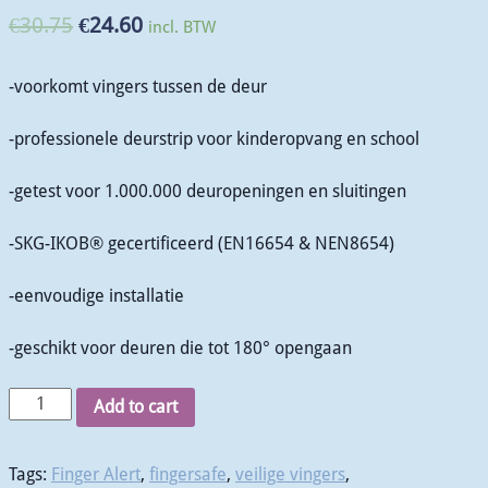
€
30.75
€
24.60
incl. BTW
-voorkomt vingers tussen de deur
-professionele deurstrip voor kinderopvang en school
-getest voor 1.000.000 deuropeningen en sluitingen
-SKG-IKOB® gecertificeerd (EN16654 & NEN8654)
-eenvoudige installatie
-geschikt voor deuren die tot 180° opengaan
Add to cart
Tags:
Finger Alert
,
fingersafe
,
veilige vingers
,