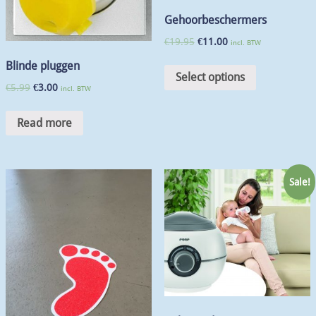
Gehoorbeschermers
€
19.95
€
11.00
incl. BTW
Blinde pluggen
Select options
€
5.99
€
3.00
incl. BTW
Read more
Sale!