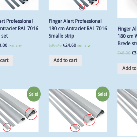
ert Professional
Finger Alert Professional
ntraciet RAL 7016
180 cm Antraciet RAL 7016
Finger Al
 set
Smalle strip
180 cm W
Brede str
3.00
€
30.75
€
24.60
incl. BTW
incl. BTW
€
48.00
€
3
cart
Add to cart
Add to
Sale!
Sale!