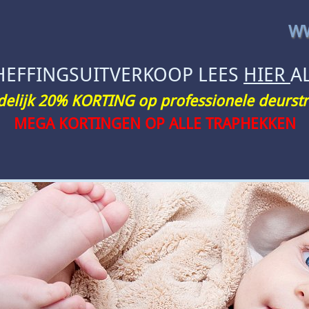
WW
HEFFINGSUITVERKOOP LEES
HIER
A
jdelijk 20% KORTING op professionele deurstr
MEGA KORTINGEN OP ALLE TRAPHEKKEN