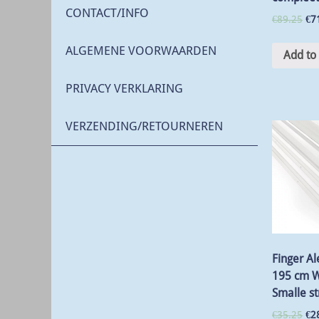
CONTACT/INFO
€
89.25
€
7
ALGEMENE VOORWAARDEN
Add to 
PRIVACY VERKLARING
VERZENDING/RETOURNEREN
Finger Al
195 cm W
Smalle st
€
35.25
€
2