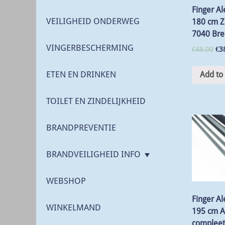
Finger Al
VEILIGHEID ONDERWEG
180 cm Zi
7040 Bre
VINGERBESCHERMING
€
48.00
€
3
ETEN EN DRINKEN
Add to 
TOILET EN ZINDELIJKHEID
BRANDPREVENTIE
BRANDVEILIGHEID INFO
WEBSHOP
Finger Al
WINKELMAND
195 cm A
compleet