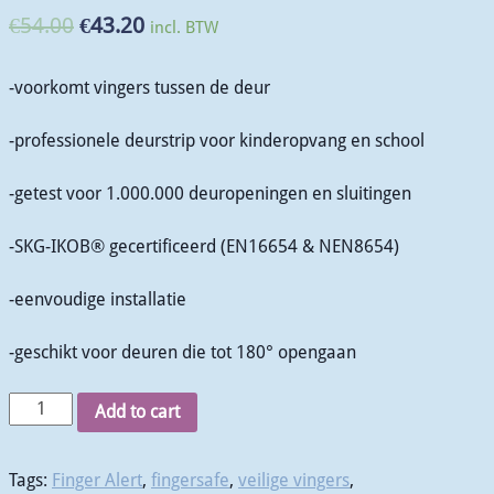
€
54.00
€
43.20
incl. BTW
-voorkomt vingers tussen de deur
-professionele deurstrip voor kinderopvang en school
-getest voor 1.000.000 deuropeningen en sluitingen
-SKG-IKOB® gecertificeerd (EN16654 & NEN8654)
-eenvoudige installatie
-geschikt voor deuren die tot 180° opengaan
Add to cart
Tags:
Finger Alert
,
fingersafe
,
veilige vingers
,