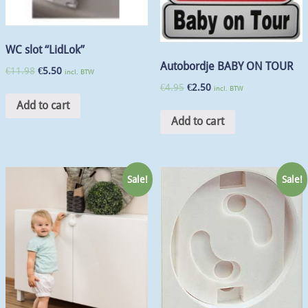
WC slot “LidLok”
Autobordje BABY ON TOUR
€
11.98
€
5.50
incl. BTW
€
4.95
€
2.50
incl. BTW
Add to cart
Add to cart
Sale!
Sale!