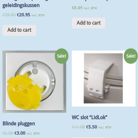
geleidingskussen
€
8.49
incl. BTW
€
39.95
€
20.95
incl. BTW
Add to cart
Add to cart
Sale!
Sale!
WC slot “LidLok”
Blinde pluggen
€
11.98
€
5.50
incl. BTW
€
5.99
€
3.00
incl. BTW