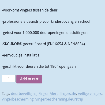
-voorkomt vingers tussen de deur
-professionele deurstrip voor kinderopvang en school
-getest voor 1.000.000 deuropeningen en sluitingen
-SKG-IKOB® gecertificeerd (EN16654 & NEN8654)
-eenvoudige installatie
-geschikt voor deuren die tot 180° opengaan
Add to cart
Tags:
deurbeveiliging
,
Finger Alert
,
fingersafe
,
veilige vingers
,
vingerbescherming
,
vingerbescherming.deurstrip