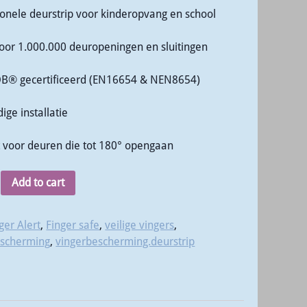
ionele deurstrip voor kinderopvang en school
voor 1.000.000 deuropeningen en sluitingen
OB® gecertificeerd (EN16654 & NEN8654)
ige installatie
t voor deuren die tot 180° opengaan
Add to cart
ger Alert
,
Finger safe
,
veilige vingers
,
escherming
,
vingerbescherming.deurstrip