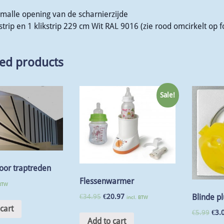
malle opening van de scharnierzijde
strip en 1 klikstrip 229 cm Wit RAL 9016 (zie rood omcirkelt op f
ted products
Sale!
voor traptreden
Flessenwarmer
 BTW
€
34.95
€
20.97
Blinde p
incl. BTW
cart
€
5.99
€
3.
Add to cart