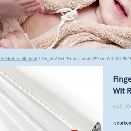
lle Kinderveiligheid
/ Finger Alert Professional 229 cm Wit RAL 9016
Finge
Wit 
€
43.30
-voorkom