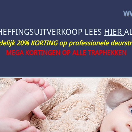
WW
HEFFINGSUITVERKOOP LEES
HIER
A
jdelijk 20% KORTING op professionele deurstr
MEGA KORTINGEN OP ALLE TRAPHEKKEN