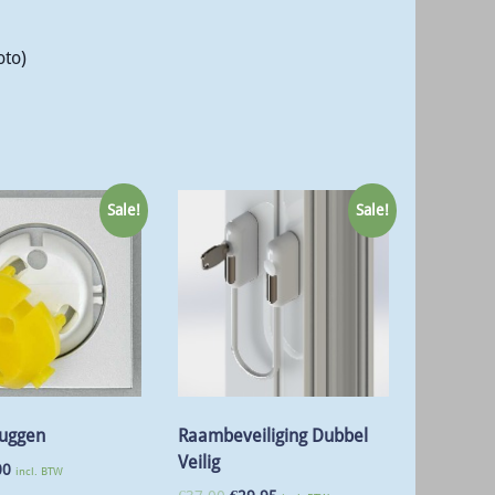
oto)
Sale!
Sale!
Raambeveiliging Dubbel
luggen
Veilig
00
incl. BTW