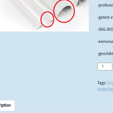
-profess
-getest 
-SKG-IK
-eenvoud
-geschik
Tags:
Fin
vingerb
iption