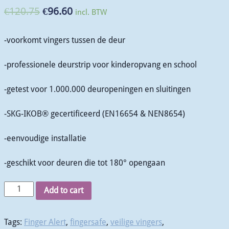
€
120.75
€
96.60
incl. BTW
-voorkomt vingers tussen de deur
-professionele deurstrip voor kinderopvang en school
-getest voor 1.000.000 deuropeningen en sluitingen
-SKG-IKOB® gecertificeerd (EN16654 & NEN8654)
-eenvoudige installatie
-geschikt voor deuren die tot 180° opengaan
Add to cart
Tags:
Finger Alert
,
fingersafe
,
veilige vingers
,