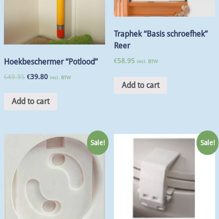
Traphek “Basis schroefhek”
Reer
€
58.95
Hoekbeschermer “Potlood”
incl. BTW
€
49.95
€
39.80
incl. BTW
Add to cart
Add to cart
Sale!
Sale!