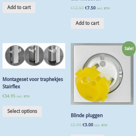
Add to cart
€
12.50
€
7.50
incl. BTW
Add to cart
Sale!
Montageset voor traphekjes
Stairflex
€
34.95
incl. BTW
Select options
Blinde pluggen
€
5.99
€
3.00
incl. BTW