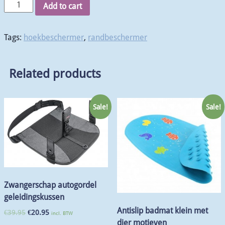
Add to cart
Tags:
hoekbeschermer
,
randbeschermer
Related products
Sale!
Sale!
Zwangerschap autogordel
geleidingskussen
Antislip badmat klein met
€
39.95
€
20.95
incl. BTW
dier motieven