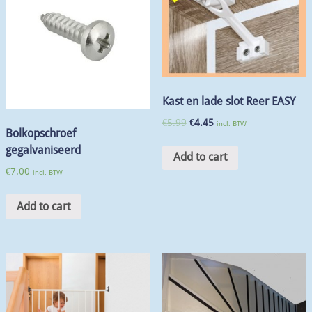
Kast en lade slot Reer EASY
€
5.99
€
4.45
incl. BTW
Bolkopschroef
gegalvaniseerd
Add to cart
€
7.00
incl. BTW
Add to cart