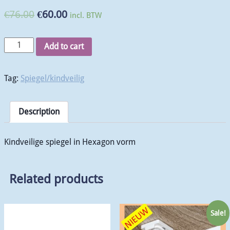
€
76.00
€
60.00
incl. BTW
Add to cart
Tag:
Spiegel/kindveilig
Description
Kindveilige spiegel in Hexagon vorm
Related products
Sale!